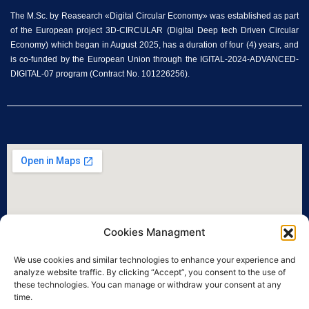
The M.Sc. by Reasearch «Digital Circular Economy» was established as part
of the European project 3D-CIRCULAR (Digital Deep tech Driven Circular
Economy) which began in August 2025, has a duration of four (4) years, and
is co-funded by the European Union through the IGITAL-2024-ADVANCED-
DIGITAL-07 program (Contract No. 101226256).
Cookies Managment
We use cookies and similar technologies to enhance your experience and
analyze website traffic. By clicking “Accept”, you consent to the use of
these technologies. You can manage or withdraw your consent at any
time.