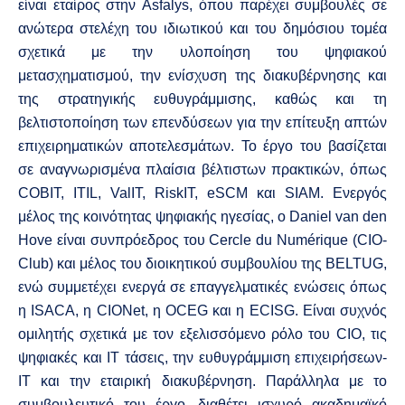
είναι εταίρος στην Asfalys, όπου παρέχει συμβουλές σε
ανώτερα στελέχη του ιδιωτικού και του δημόσιου τομέα
σχετικά με την υλοποίηση του ψηφιακού
μετασχηματισμού, την ενίσχυση της διακυβέρνησης και
της στρατηγικής ευθυγράμμισης, καθώς και τη
βελτιστοποίηση των επενδύσεων για την επίτευξη απτών
επιχειρηματικών αποτελεσμάτων. Το έργο του βασίζεται
σε αναγνωρισμένα πλαίσια βέλτιστων πρακτικών, όπως
COBIT, ITIL, ValIT, RiskIT, eSCM και SIAM. Ενεργός
μέλος της κοινότητας ψηφιακής ηγεσίας, ο Daniel van den
Hove είναι συνπρόεδρος του Cercle du Numérique (CIO-
Club) και μέλος του διοικητικού συμβουλίου της BELTUG,
ενώ συμμετέχει ενεργά σε επαγγελματικές ενώσεις όπως
η ISACA, η CIONet, η OCEG και η ECISG. Είναι συχνός
ομιλητής σχετικά με τον εξελισσόμενο ρόλο του CIO, τις
ψηφιακές και IT τάσεις, την ευθυγράμμιση επιχειρήσεων-
IT και την εταιρική διακυβέρνηση. Παράλληλα με το
συμβουλευτικό του έργο, διαθέτει ισχυρό ακαδημαϊκό